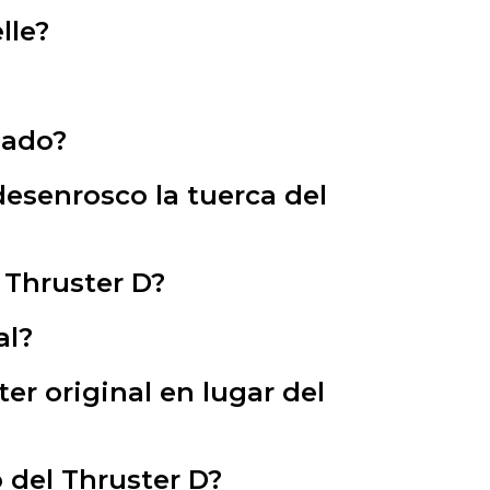
lle?
zado?
esenrosco la tuerca del
l Thruster D?
al?
er original en lugar del
 del Thruster D?