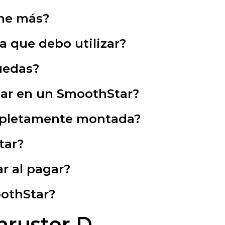
ne más?
la que debo utilizar?
uedas?
tar en un SmoothStar?
mpletamente montada?
tar?
r al pagar?
oothStar?
hruster D