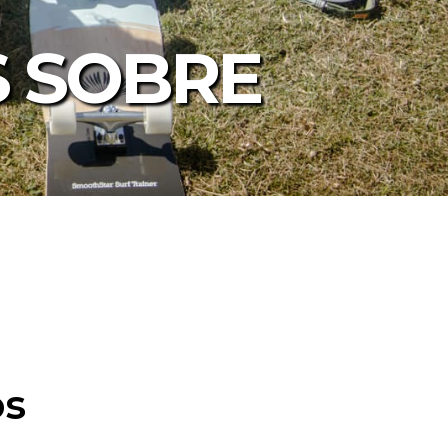
 SOBRE
os