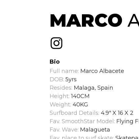
MARCO
A
Bio
Full name:
Marco Albacete
DOB:
5yrs
Resides:
Malaga, Spain
Height:
140CM
Weight:
40KG
Surfboard Details:
4.9" X 16 X 2
Fav. SmoothStar Model:
Flying F
Fav. Wave:
Malagueta
Fav. place to surf skate:
Skatepa