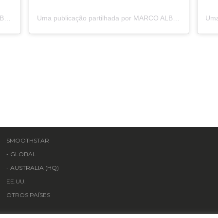
Uma publicação partilhada por MARCO ALBACETE (@marco_albacete)
Uma publicação partilhada por MARCO ALBACETE (@marco_albacete)
SMOOTHSTAR
-
GLOBAL
-
AUSTRALIA (HQ)
EE.UU.
OTROS PAÍSES