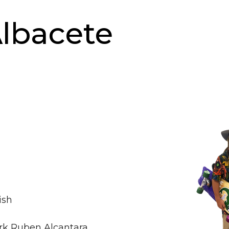
lbacete
ish
rk Ruben Alcantara