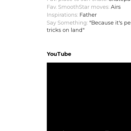
Fav. SmoothStar moves:
Airs
Inspirations:
Father
Say Something:
"Because it's pe
tricks on land
"
YouTube