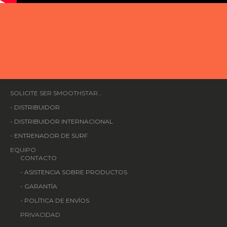
SOLICITE SER SMOOTHSTAR...
-
DISTRIBUIDOR
-
DISTRIBUIDOR INTERNACIONAL
-
ENTRENADOR DE SURF
EQUIPO
CONTACTO
-
ASISTENCIA SOBRE PRODUCTOS
-
GARANTÍA
-
POLÍTICA DE ENVÍOS
PRIVACIDAD