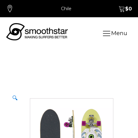
Chile
$
0
Menu
🔍